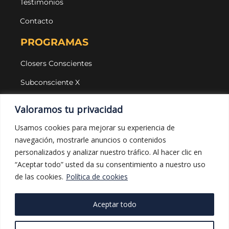
Testimonios
Contacto
PROGRAMAS
Closers Conscientes
Subconsciente X
Agencias
Valoramos tu privacidad
LEGAL Y PROTECCIÓN
Usamos cookies para mejorar su experiencia de
navegación, mostrarle anuncios o contenidos
Aviso legal
personalizados y analizar nuestro tráfico. Al hacer clic en
Política de privacidad
“Aceptar todo” usted da su consentimiento a nuestro uso
de las cookies.
Política de cookies
Política de cookies
Política de compras
Aceptar todo