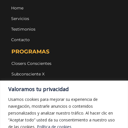
Home
Servicios
Testimonios
Contacto
PROGRAMAS
Closers Conscientes
Subconsciente X
Agencias
Valoramos tu privacidad
LEGAL Y PROTECCIÓN
Usamos cookies para mejorar su experiencia de
navegación, mostrarle anuncios o contenidos
Aviso legal
personalizados y analizar nuestro tráfico. Al hacer clic en
Política de privacidad
“Aceptar todo” usted da su consentimiento a nuestro uso
de las cookies.
Política de cookies