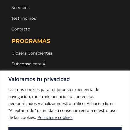
Servicios
Testimonios
Contacto
PROGRAMAS
Closers Conscientes
Subconsciente X
Agencias
Valoramos tu privacidad
LEGAL Y PROTECCIÓN
Usamos cookies para mejorar su experiencia de
navegación, mostrarle anuncios o contenidos
Aviso legal
personalizados y analizar nuestro tráfico. Al hacer clic en
Política de privacidad
“Aceptar todo” usted da su consentimiento a nuestro uso
de las cookies.
Política de cookies
Política de cookies