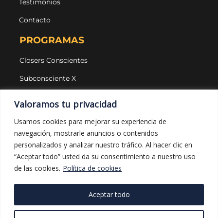
Testimonios
Contacto
PROGRAMAS
Closers Conscientes
Subconsciente X
Agencias
Valoramos tu privacidad
LEGAL Y PROTECCIÓN
Usamos cookies para mejorar su experiencia de
navegación, mostrarle anuncios o contenidos
Aviso legal
personalizados y analizar nuestro tráfico. Al hacer clic en
Política de privacidad
“Aceptar todo” usted da su consentimiento a nuestro uso
de las cookies.
Política de cookies
Política de cookies
Política de compras
Aceptar todo