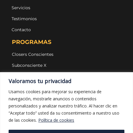
Servicios
Testimonios
Contacto
PROGRAMAS
Closers Conscientes
Subconsciente X
Agencias
Valoramos tu privacidad
LEGAL Y PROTECCIÓN
Usamos cookies para mejorar su experiencia de
navegación, mostrarle anuncios o contenidos
Aviso legal
personalizados y analizar nuestro tráfico. Al hacer clic en
Política de privacidad
“Aceptar todo” usted da su consentimiento a nuestro uso
de las cookies.
Política de cookies
Política de cookies