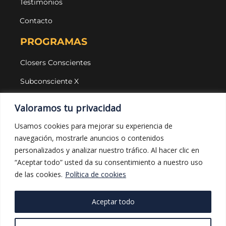
Testimonios
Contacto
PROGRAMAS
Closers Conscientes
Subconsciente X
Agencias
Valoramos tu privacidad
LEGAL Y PROTECCIÓN
Usamos cookies para mejorar su experiencia de
navegación, mostrarle anuncios o contenidos
Aviso legal
personalizados y analizar nuestro tráfico. Al hacer clic en
Política de privacidad
“Aceptar todo” usted da su consentimiento a nuestro uso
de las cookies.
Política de cookies
Política de cookies
Política de compras
Aceptar todo