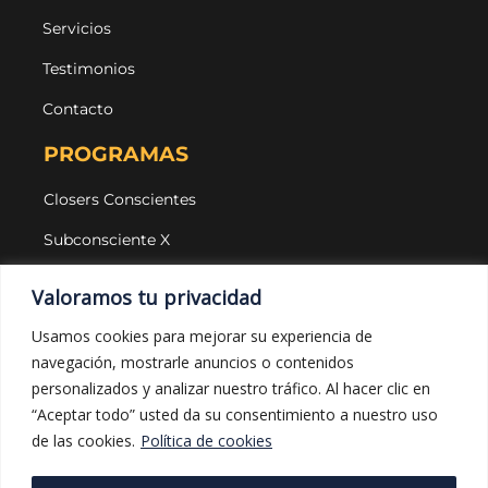
Servicios
Testimonios
Contacto
PROGRAMAS
Closers Conscientes
Subconsciente X
Agencias
Valoramos tu privacidad
LEGAL Y PROTECCIÓN
Usamos cookies para mejorar su experiencia de
navegación, mostrarle anuncios o contenidos
Aviso legal
personalizados y analizar nuestro tráfico. Al hacer clic en
Política de privacidad
“Aceptar todo” usted da su consentimiento a nuestro uso
de las cookies.
Política de cookies
Política de cookies