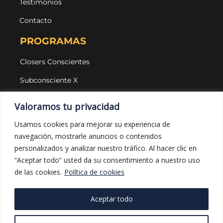
Testimonios
Contacto
PROGRAMAS
Closers Conscientes
Subconsciente X
Agencias
Valoramos tu privacidad
LEGAL Y PROTECCIÓN
Usamos cookies para mejorar su experiencia de
navegación, mostrarle anuncios o contenidos
Aviso legal
personalizados y analizar nuestro tráfico. Al hacer clic en
Política de privacidad
“Aceptar todo” usted da su consentimiento a nuestro uso
de las cookies.
Política de cookies
Política de cookies
Política de compras
Aceptar todo