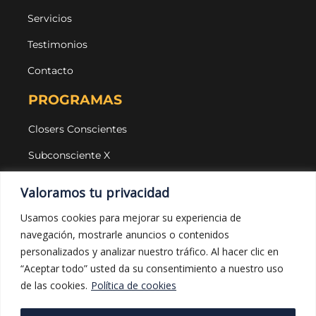
Servicios
Testimonios
Contacto
PROGRAMAS
Closers Conscientes
Subconsciente X
Agencias
Valoramos tu privacidad
LEGAL Y PROTECCIÓN
Usamos cookies para mejorar su experiencia de
navegación, mostrarle anuncios o contenidos
Aviso legal
personalizados y analizar nuestro tráfico. Al hacer clic en
Política de privacidad
“Aceptar todo” usted da su consentimiento a nuestro uso
de las cookies.
Política de cookies
Política de cookies