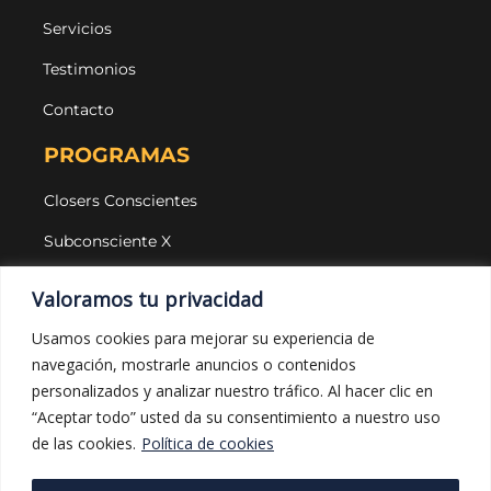
Servicios
Testimonios
Contacto
PROGRAMAS
Closers Conscientes
Subconsciente X
Agencias
Valoramos tu privacidad
LEGAL Y PROTECCIÓN
Usamos cookies para mejorar su experiencia de
navegación, mostrarle anuncios o contenidos
Aviso legal
personalizados y analizar nuestro tráfico. Al hacer clic en
Política de privacidad
“Aceptar todo” usted da su consentimiento a nuestro uso
de las cookies.
Política de cookies
Política de cookies