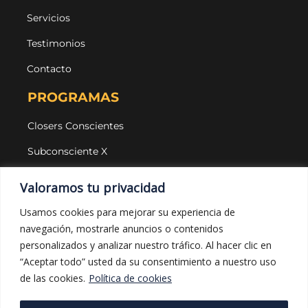
Servicios
Testimonios
Contacto
PROGRAMAS
Closers Conscientes
Subconsciente X
Agencias
Valoramos tu privacidad
LEGAL Y PROTECCIÓN
Usamos cookies para mejorar su experiencia de
navegación, mostrarle anuncios o contenidos
Aviso legal
personalizados y analizar nuestro tráfico. Al hacer clic en
Política de privacidad
“Aceptar todo” usted da su consentimiento a nuestro uso
de las cookies.
Política de cookies
Política de cookies