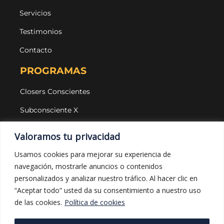
Servicios
Testimonios
Contacto
PROGRAMAS
Closers Conscientes
Subconsciente X
Agencias
Valoramos tu privacidad
LEGAL Y PROTECCIÓN
Usamos cookies para mejorar su experiencia de
navegación, mostrarle anuncios o contenidos
Aviso legal
personalizados y analizar nuestro tráfico. Al hacer clic en
Política de privacidad
“Aceptar todo” usted da su consentimiento a nuestro uso
de las cookies.
Política de cookies
Política de cookies