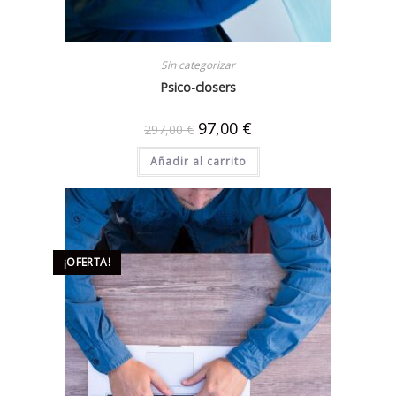
Sin categorizar
Psico-closers
97,00
€
297,00
€
Añadir al carrito
¡OFERTA!