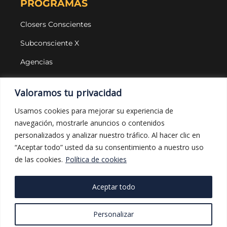
PROGRAMAS
Closers Conscientes
Subconsciente X
Agencias
LEGAL Y PROTECCIÓN
Valoramos tu privacidad
Aviso legal
Usamos cookies para mejorar su experiencia de
navegación, mostrarle anuncios o contenidos
Política de privacidad
personalizados y analizar nuestro tráfico. Al hacer clic en
Política de cookies
“Aceptar todo” usted da su consentimiento a nuestro uso
de las cookies.
Política de cookies
Política de compras
Aceptar todo
FUNDACIÓN UNA MANO AMIGA POR AMOR &
Personalizar
CLOSERS CONSCIENTES TRABAJANDO POR UN
MUNDO MEJOR