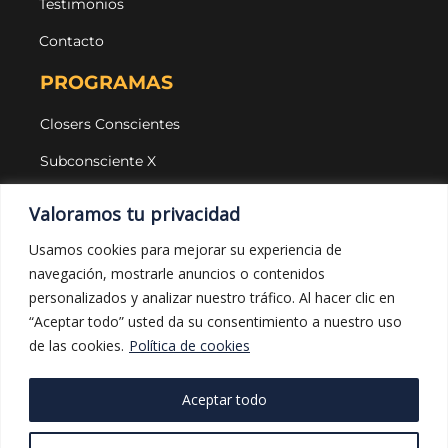
Testimonios
Contacto
PROGRAMAS
Closers Conscientes
Subconsciente X
Agencias
Valoramos tu privacidad
LEGAL Y PROTECCIÓN
Usamos cookies para mejorar su experiencia de
navegación, mostrarle anuncios o contenidos
Aviso legal
personalizados y analizar nuestro tráfico. Al hacer clic en
Política de privacidad
“Aceptar todo” usted da su consentimiento a nuestro uso
de las cookies.
Política de cookies
Política de cookies
Política de compras
Aceptar todo