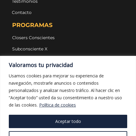
Testimonios
Contacto
PROGRAMAS
Closers Conscientes
Subconsciente X
Agencias
Valoramos tu privacidad
LEGAL Y PROTECCIÓN
Usamos cookies para mejorar su experiencia de
navegación, mostrarle anuncios o contenidos
Aviso legal
personalizados y analizar nuestro tráfico. Al hacer clic en
Política de privacidad
“Aceptar todo” usted da su consentimiento a nuestro uso
de las cookies.
Política de cookies
Política de cookies
Política de compras
Aceptar todo