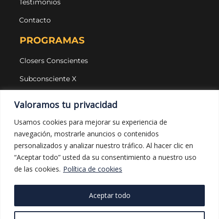
Testimonios
Contacto
PROGRAMAS
Closers Conscientes
Subconsciente X
Agencias
Valoramos tu privacidad
LEGAL Y PROTECCIÓN
Usamos cookies para mejorar su experiencia de
navegación, mostrarle anuncios o contenidos
Aviso legal
personalizados y analizar nuestro tráfico. Al hacer clic en
Política de privacidad
“Aceptar todo” usted da su consentimiento a nuestro uso
de las cookies.
Política de cookies
Política de cookies
Política de compras
Aceptar todo