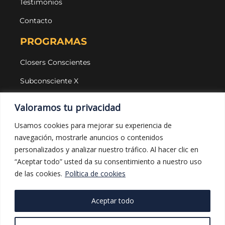
Testimonios
Contacto
PROGRAMAS
Closers Conscientes
Subconsciente X
Agencias
Valoramos tu privacidad
LEGAL Y PROTECCIÓN
Usamos cookies para mejorar su experiencia de
navegación, mostrarle anuncios o contenidos
Aviso legal
personalizados y analizar nuestro tráfico. Al hacer clic en
Política de privacidad
“Aceptar todo” usted da su consentimiento a nuestro uso
de las cookies.
Política de cookies
Política de cookies
Política de compras
Aceptar todo