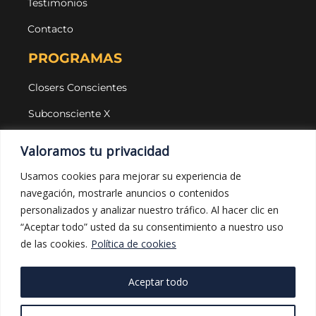
Testimonios
Contacto
PROGRAMAS
Closers Conscientes
Subconsciente X
Agencias
Valoramos tu privacidad
LEGAL Y PROTECCIÓN
Usamos cookies para mejorar su experiencia de
navegación, mostrarle anuncios o contenidos
Aviso legal
personalizados y analizar nuestro tráfico. Al hacer clic en
Política de privacidad
“Aceptar todo” usted da su consentimiento a nuestro uso
de las cookies.
Política de cookies
Política de cookies
Política de compras
Aceptar todo