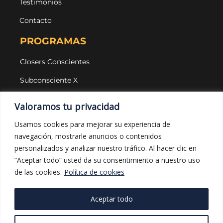
Testimonios
Contacto
PROGRAMAS
Closers Conscientes
Subconsciente X
Agencias
Valoramos tu privacidad
LEGAL Y PROTECCIÓN
Usamos cookies para mejorar su experiencia de
navegación, mostrarle anuncios o contenidos
Aviso legal
personalizados y analizar nuestro tráfico. Al hacer clic en
Política de privacidad
“Aceptar todo” usted da su consentimiento a nuestro uso
de las cookies.
Política de cookies
Política de cookies
Política de compras
Aceptar todo