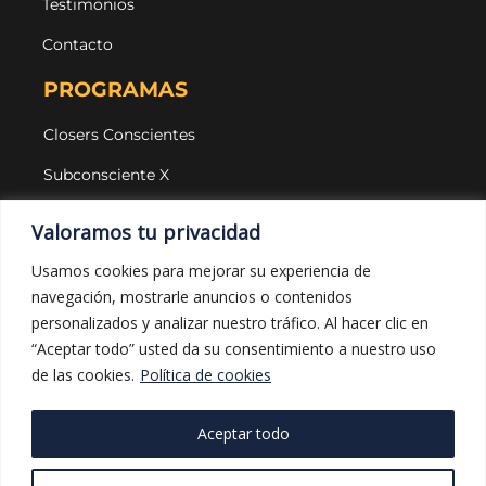
Testimonios
Contacto
PROGRAMAS
Closers Conscientes
Subconsciente X
Agencias
Valoramos tu privacidad
LEGAL Y PROTECCIÓN
Usamos cookies para mejorar su experiencia de
navegación, mostrarle anuncios o contenidos
Aviso legal
personalizados y analizar nuestro tráfico. Al hacer clic en
Política de privacidad
“Aceptar todo” usted da su consentimiento a nuestro uso
de las cookies.
Política de cookies
Política de cookies
Política de compras
Aceptar todo