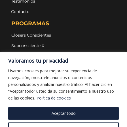
Testimonios
Contacto
PROGRAMAS
Closers Conscientes
Subconsciente X
Agencias
Valoramos tu privacidad
LEGAL Y PROTECCIÓN
Usamos cookies para mejorar su experiencia de
navegación, mostrarle anuncios o contenidos
Aviso legal
personalizados y analizar nuestro tráfico. Al hacer clic en
Política de privacidad
“Aceptar todo” usted da su consentimiento a nuestro uso
de las cookies.
Política de cookies
Política de cookies
Política de compras
Aceptar todo