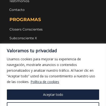
Testimonios
Contacto
PROGRAMAS
Closers Conscientes
Subconsciente X
Agencias
Valoramos tu privacidad
LEGAL Y PROTECCIÓN
Usamos cookies para mejorar su experiencia de
navegación, mostrarle anuncios o contenidos
Aviso legal
personalizados y analizar nuestro tráfico. Al hacer clic en
Política de privacidad
“Aceptar todo” usted da su consentimiento a nuestro uso
de las cookies.
Política de cookies
Política de cookies
Política de compras
Aceptar todo