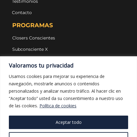
Testimonios
Contacto
PROGRAMAS
Closers Conscientes
Subconsciente X
Agencias
Valoramos tu privacidad
LEGAL Y PROTECCIÓN
Usamos cookies para mejorar su experiencia de
navegación, mostrarle anuncios o contenidos
Aviso legal
personalizados y analizar nuestro tráfico. Al hacer clic en
Política de privacidad
“Aceptar todo” usted da su consentimiento a nuestro uso
de las cookies.
Política de cookies
Política de cookies
Política de compras
Aceptar todo