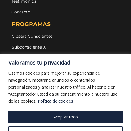
Testimonios
Contacto
PROGRAMAS
Closers Conscientes
Subconsciente X
Agencias
Valoramos tu privacidad
LEGAL Y PROTECCIÓN
Usamos cookies para mejorar su experiencia de
navegación, mostrarle anuncios o contenidos
Aviso legal
personalizados y analizar nuestro tráfico. Al hacer clic en
Política de privacidad
“Aceptar todo” usted da su consentimiento a nuestro uso
de las cookies.
Política de cookies
Política de cookies
Política de compras
Aceptar todo