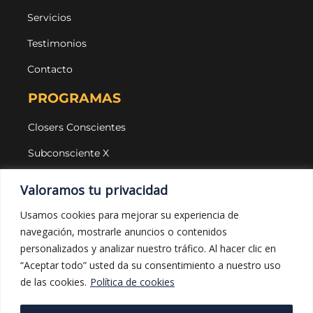
Servicios
Testimonios
Contacto
PROGRAMAS
Closers Conscientes
Subconsciente X
Agencias
Valoramos tu privacidad
LEGAL Y PROTECCIÓN
Usamos cookies para mejorar su experiencia de
navegación, mostrarle anuncios o contenidos
Aviso legal
personalizados y analizar nuestro tráfico. Al hacer clic en
Política de privacidad
“Aceptar todo” usted da su consentimiento a nuestro uso
de las cookies.
Política de cookies
Política de cookies