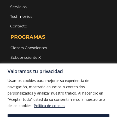
Servicios
Testimonios
Contacto
PROGRAMAS
Closers Conscientes
Subconsciente X
Agencias
Valoramos tu privacidad
LEGAL Y PROTECCIÓN
Usamos cookies para mejorar su experiencia de
navegación, mostrarle anuncios o contenidos
Aviso legal
personalizados y analizar nuestro tráfico. Al hacer clic en
Política de privacidad
“Aceptar todo” usted da su consentimiento a nuestro uso
de las cookies.
Política de cookies
Política de cookies