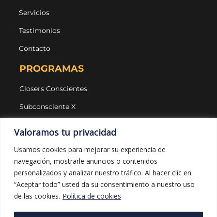
Servicios
Testimonios
Contacto
PROGRAMAS
Closers Conscientes
Subconsciente X
Agencias
Valoramos tu privacidad
LEGAL Y PROTECCIÓN
Usamos cookies para mejorar su experiencia de
navegación, mostrarle anuncios o contenidos
Aviso legal
personalizados y analizar nuestro tráfico. Al hacer clic en
Política de privacidad
“Aceptar todo” usted da su consentimiento a nuestro uso
de las cookies.
Política de cookies
Política de cookies