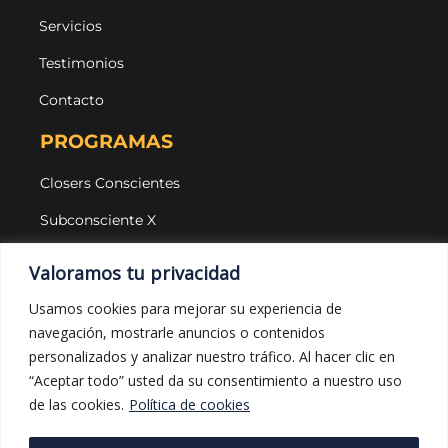
Servicios
Testimonios
Contacto
PROGRAMAS
Closers Conscientes
Subconsciente X
Agencias
Valoramos tu privacidad
LEGAL Y PROTECCIÓN
Usamos cookies para mejorar su experiencia de
navegación, mostrarle anuncios o contenidos
Aviso legal
personalizados y analizar nuestro tráfico. Al hacer clic en
Política de privacidad
“Aceptar todo” usted da su consentimiento a nuestro uso
de las cookies.
Política de cookies
Política de cookies