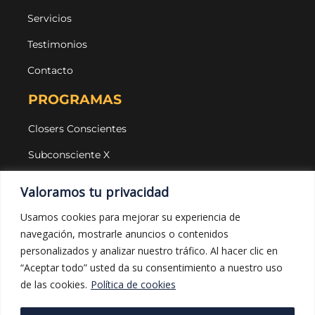
Servicios
Testimonios
Contacto
PROGRAMAS
Closers Conscientes
Subconsciente X
Agencias
Valoramos tu privacidad
LEGAL Y PROTECCIÓN
Usamos cookies para mejorar su experiencia de
navegación, mostrarle anuncios o contenidos
Aviso legal
personalizados y analizar nuestro tráfico. Al hacer clic en
Política de privacidad
“Aceptar todo” usted da su consentimiento a nuestro uso
de las cookies.
Política de cookies
Política de cookies