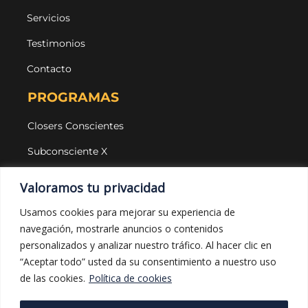
Servicios
Testimonios
Contacto
PROGRAMAS
Closers Conscientes
Subconsciente X
Agencias
Valoramos tu privacidad
LEGAL Y PROTECCIÓN
Usamos cookies para mejorar su experiencia de
navegación, mostrarle anuncios o contenidos
Aviso legal
personalizados y analizar nuestro tráfico. Al hacer clic en
Política de privacidad
“Aceptar todo” usted da su consentimiento a nuestro uso
de las cookies.
Política de cookies
Política de cookies