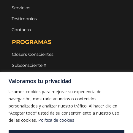
Servicios
Testimonios
Contacto
PROGRAMAS
Closers Conscientes
Subconsciente X
Agencias
Valoramos tu privacidad
LEGAL Y PROTECCIÓN
Usamos cookies para mejorar su experiencia de
navegación, mostrarle anuncios o contenidos
Aviso legal
personalizados y analizar nuestro tráfico. Al hacer clic en
Política de privacidad
“Aceptar todo” usted da su consentimiento a nuestro uso
de las cookies.
Política de cookies
Política de cookies