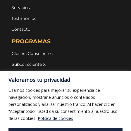
Servicios
Testimonios
Contacto
PROGRAMAS
Closers Conscientes
Subconsciente X
Agencias
Valoramos tu privacidad
LEGAL Y PROTECCIÓN
Usamos cookies para mejorar su experiencia de
navegación, mostrarle anuncios o contenidos
Aviso legal
personalizados y analizar nuestro tráfico. Al hacer clic en
Política de privacidad
“Aceptar todo” usted da su consentimiento a nuestro uso
de las cookies.
Política de cookies
Política de cookies