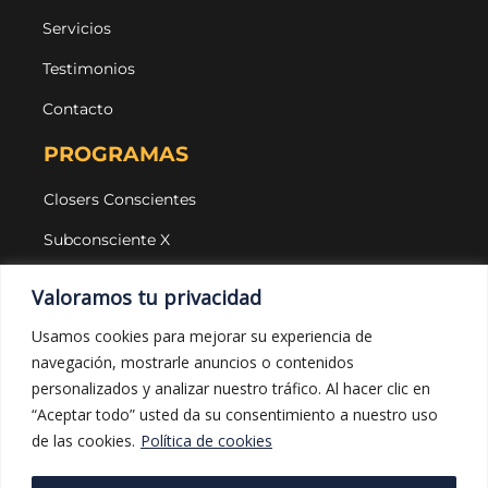
Servicios
Testimonios
Contacto
PROGRAMAS
Closers Conscientes
Subconsciente X
Agencias
Valoramos tu privacidad
LEGAL Y PROTECCIÓN
Usamos cookies para mejorar su experiencia de
navegación, mostrarle anuncios o contenidos
Aviso legal
personalizados y analizar nuestro tráfico. Al hacer clic en
Política de privacidad
“Aceptar todo” usted da su consentimiento a nuestro uso
de las cookies.
Política de cookies
Política de cookies