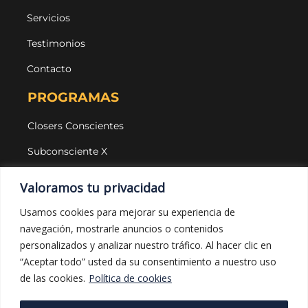
Servicios
Testimonios
Contacto
PROGRAMAS
Closers Conscientes
Subconsciente X
Agencias
Valoramos tu privacidad
LEGAL Y PROTECCIÓN
Usamos cookies para mejorar su experiencia de
navegación, mostrarle anuncios o contenidos
Aviso legal
personalizados y analizar nuestro tráfico. Al hacer clic en
Política de privacidad
“Aceptar todo” usted da su consentimiento a nuestro uso
de las cookies.
Política de cookies
Política de cookies