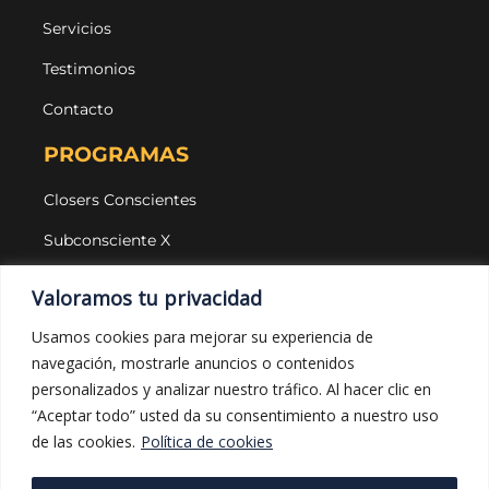
Servicios
Testimonios
Contacto
PROGRAMAS
Closers Conscientes
Subconsciente X
Agencias
Valoramos tu privacidad
LEGAL Y PROTECCIÓN
Usamos cookies para mejorar su experiencia de
navegación, mostrarle anuncios o contenidos
Aviso legal
personalizados y analizar nuestro tráfico. Al hacer clic en
Política de privacidad
“Aceptar todo” usted da su consentimiento a nuestro uso
de las cookies.
Política de cookies
Política de cookies