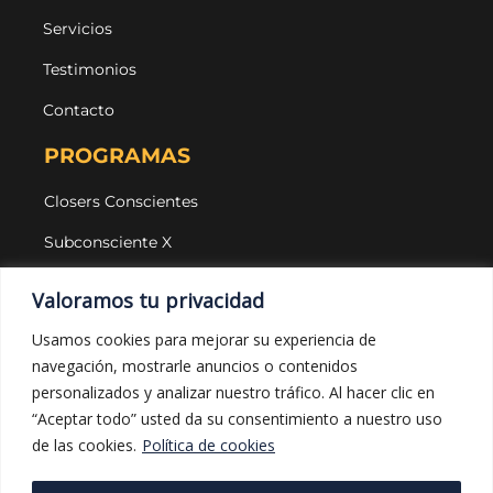
Servicios
Testimonios
Contacto
PROGRAMAS
Closers Conscientes
Subconsciente X
Agencias
Valoramos tu privacidad
LEGAL Y PROTECCIÓN
Usamos cookies para mejorar su experiencia de
navegación, mostrarle anuncios o contenidos
Aviso legal
personalizados y analizar nuestro tráfico. Al hacer clic en
Política de privacidad
“Aceptar todo” usted da su consentimiento a nuestro uso
de las cookies.
Política de cookies
Política de cookies