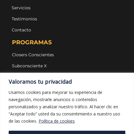
Servicios
Testimonios
Contacto
PROGRAMAS
Closers Conscientes
Subconsciente X
Agencias
Valoramos tu privacidad
LEGAL Y PROTECCIÓN
Usamos cookies para mejorar su experiencia de
navegación, mostrarle anuncios o contenidos
Aviso legal
personalizados y analizar nuestro tráfico. Al hacer clic en
Política de privacidad
“Aceptar todo” usted da su consentimiento a nuestro uso
de las cookies.
Política de cookies
Política de cookies