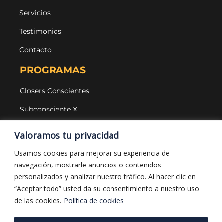
Servicios
Testimonios
Contacto
PROGRAMAS
Closers Conscientes
Subconsciente X
Agencias
Valoramos tu privacidad
LEGAL Y PROTECCIÓN
Usamos cookies para mejorar su experiencia de
navegación, mostrarle anuncios o contenidos
Aviso legal
personalizados y analizar nuestro tráfico. Al hacer clic en
Política de privacidad
“Aceptar todo” usted da su consentimiento a nuestro uso
de las cookies.
Política de cookies
Política de cookies