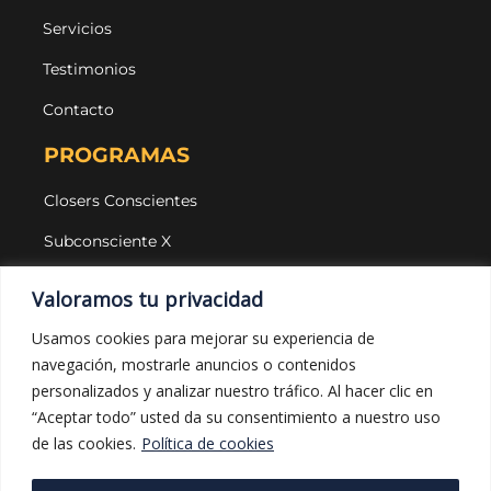
Servicios
Testimonios
Contacto
PROGRAMAS
Closers Conscientes
Subconsciente X
Agencias
Valoramos tu privacidad
LEGAL Y PROTECCIÓN
Usamos cookies para mejorar su experiencia de
navegación, mostrarle anuncios o contenidos
Aviso legal
personalizados y analizar nuestro tráfico. Al hacer clic en
Política de privacidad
“Aceptar todo” usted da su consentimiento a nuestro uso
de las cookies.
Política de cookies
Política de cookies