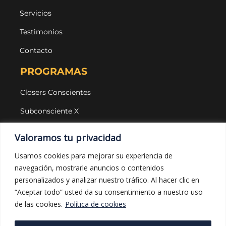
Servicios
Testimonios
Contacto
PROGRAMAS
Closers Conscientes
Subconsciente X
Agencias
Valoramos tu privacidad
LEGAL Y PROTECCIÓN
Usamos cookies para mejorar su experiencia de
navegación, mostrarle anuncios o contenidos
Aviso legal
personalizados y analizar nuestro tráfico. Al hacer clic en
Política de privacidad
“Aceptar todo” usted da su consentimiento a nuestro uso
de las cookies.
Política de cookies
Política de cookies