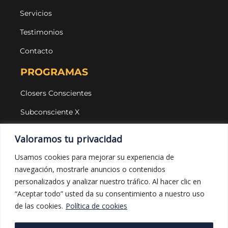
Servicios
Testimonios
Contacto
PROGRAMAS
Closers Conscientes
Subconsciente X
Agencias
Valoramos tu privacidad
LEGAL Y PROTECCIÓN
Usamos cookies para mejorar su experiencia de
navegación, mostrarle anuncios o contenidos
Aviso legal
personalizados y analizar nuestro tráfico. Al hacer clic en
Política de privacidad
“Aceptar todo” usted da su consentimiento a nuestro uso
de las cookies.
Política de cookies
Política de cookies