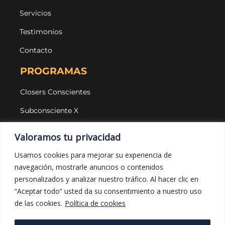
Servicios
Testimonios
Contacto
PROGRAMAS
Closers Conscientes
Subconsciente X
Agencias
Valoramos tu privacidad
LEGAL Y PROTECCIÓN
Usamos cookies para mejorar su experiencia de
navegación, mostrarle anuncios o contenidos
Aviso legal
personalizados y analizar nuestro tráfico. Al hacer clic en
Política de privacidad
“Aceptar todo” usted da su consentimiento a nuestro uso
de las cookies.
Política de cookies
Política de cookies