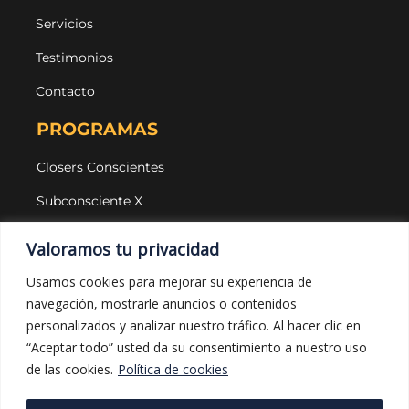
Servicios
Testimonios
Contacto
PROGRAMAS
Closers Conscientes
Subconsciente X
Agencias
Valoramos tu privacidad
LEGAL Y PROTECCIÓN
Usamos cookies para mejorar su experiencia de
navegación, mostrarle anuncios o contenidos
Aviso legal
personalizados y analizar nuestro tráfico. Al hacer clic en
Política de privacidad
“Aceptar todo” usted da su consentimiento a nuestro uso
de las cookies.
Política de cookies
Política de cookies