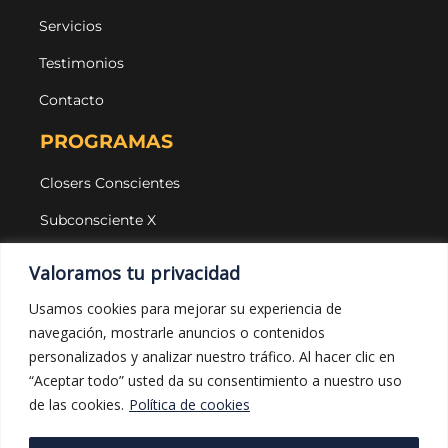
Servicios
Testimonios
Contacto
PROGRAMAS
Closers Conscientes
Subconsciente X
Agencias
Valoramos tu privacidad
LEGAL Y PROTECCIÓN
Usamos cookies para mejorar su experiencia de
navegación, mostrarle anuncios o contenidos
Aviso legal
personalizados y analizar nuestro tráfico. Al hacer clic en
Política de privacidad
“Aceptar todo” usted da su consentimiento a nuestro uso
de las cookies.
Política de cookies
Política de cookies