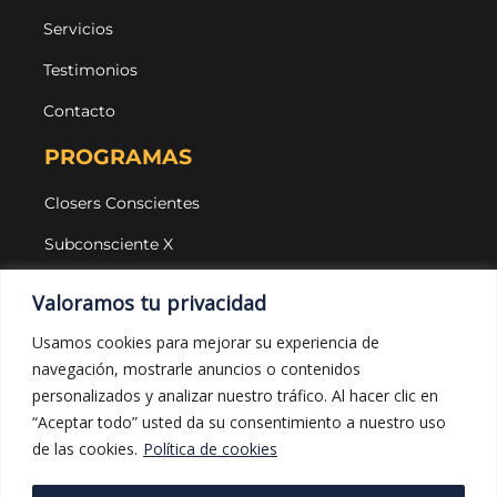
Servicios
Testimonios
Contacto
PROGRAMAS
Closers Conscientes
Subconsciente X
Agencias
Valoramos tu privacidad
LEGAL Y PROTECCIÓN
Usamos cookies para mejorar su experiencia de
navegación, mostrarle anuncios o contenidos
Aviso legal
personalizados y analizar nuestro tráfico. Al hacer clic en
Política de privacidad
“Aceptar todo” usted da su consentimiento a nuestro uso
de las cookies.
Política de cookies
Política de cookies