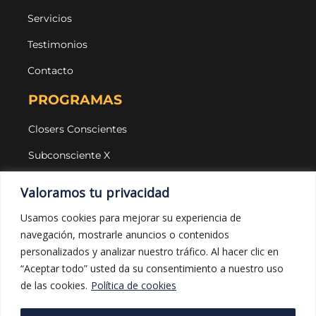
Servicios
Testimonios
Contacto
PROGRAMAS
Closers Conscientes
Subconsciente X
Agencias
Valoramos tu privacidad
LEGAL Y PROTECCIÓN
Usamos cookies para mejorar su experiencia de
navegación, mostrarle anuncios o contenidos
Aviso legal
personalizados y analizar nuestro tráfico. Al hacer clic en
Política de privacidad
“Aceptar todo” usted da su consentimiento a nuestro uso
de las cookies.
Política de cookies
Política de cookies