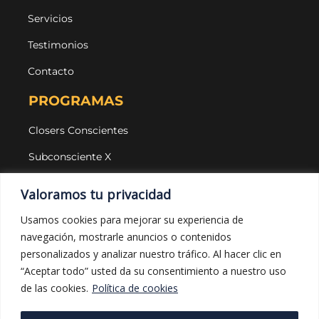
Servicios
Testimonios
Contacto
PROGRAMAS
Closers Conscientes
Subconsciente X
Agencias
Valoramos tu privacidad
LEGAL Y PROTECCIÓN
Usamos cookies para mejorar su experiencia de
navegación, mostrarle anuncios o contenidos
Aviso legal
personalizados y analizar nuestro tráfico. Al hacer clic en
Política de privacidad
“Aceptar todo” usted da su consentimiento a nuestro uso
de las cookies.
Política de cookies
Política de cookies