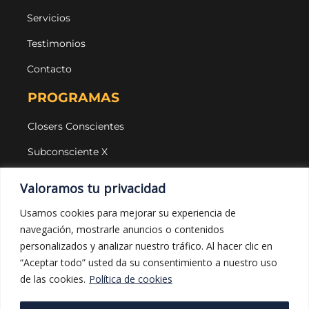
Servicios
Testimonios
Contacto
PROGRAMAS
Closers Conscientes
Subconsciente X
Agencias
Valoramos tu privacidad
LEGAL Y PROTECCIÓN
Usamos cookies para mejorar su experiencia de
navegación, mostrarle anuncios o contenidos
Aviso legal
personalizados y analizar nuestro tráfico. Al hacer clic en
Política de privacidad
“Aceptar todo” usted da su consentimiento a nuestro uso
de las cookies.
Política de cookies
Política de cookies