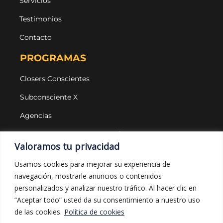
Servicios
Testimonios
Contacto
PROGRAMAS
Closers Conscientes
Subconsciente X
Agencias
LEGAL Y PROTECCIÓN
Valoramos tu privacidad
Aviso legal
Usamos cookies para mejorar su experiencia de
navegación, mostrarle anuncios o contenidos
Política de privacidad
personalizados y analizar nuestro tráfico. Al hacer clic en
Política de cookies
“Aceptar todo” usted da su consentimiento a nuestro uso
de las cookies.
Política de cookies
Política de compras